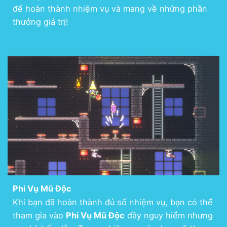
để hoàn thành nhiệm vụ và mang về những phần
thưởng giá trị!
Phi Vụ Mũ Độc
Khi bạn đã hoàn thành đủ số nhiệm vụ, bạn có thể
tham gia vào
Phi Vụ Mũ Độc
đầy nguy hiểm nhưng