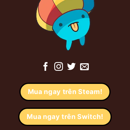
Mua ngay trên Steam!
Mua ngay trên Switch!