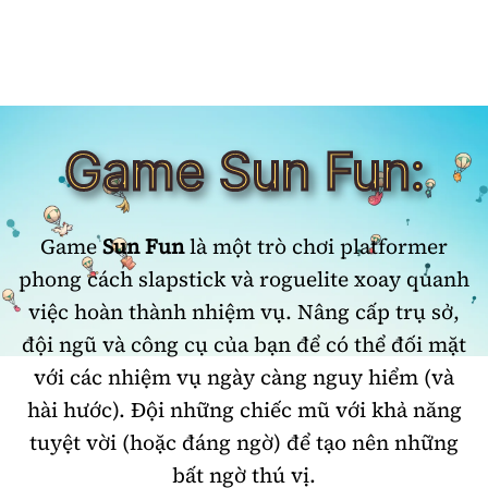
Game Sun Fun:
Game
Sun Fun
là một trò chơi platformer
phong cách slapstick và roguelite xoay quanh
việc hoàn thành nhiệm vụ. Nâng cấp trụ sở,
đội ngũ và công cụ của bạn để có thể đối mặt
với các nhiệm vụ ngày càng nguy hiểm (và
hài hước). Đội những chiếc mũ với khả năng
tuyệt vời (hoặc đáng ngờ) để tạo nên những
bất ngờ thú vị.