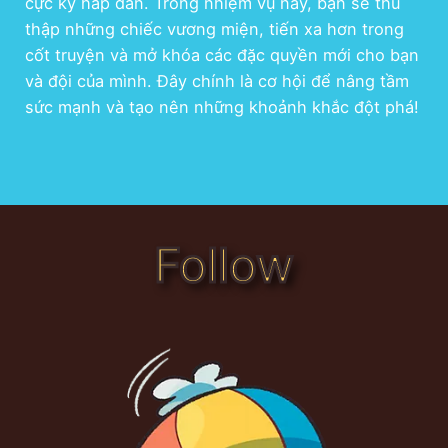
cực kỳ hấp dẫn. Trong nhiệm vụ này, bạn sẽ thu
thập những chiếc vương miện, tiến xa hơn trong
cốt truyện và mở khóa các đặc quyền mới cho bạn
và đội của mình. Đây chính là cơ hội để nâng tầm
sức mạnh và tạo nên những khoảnh khắc đột phá!
Follow