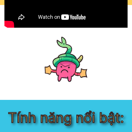
Tính năng nổi bật: